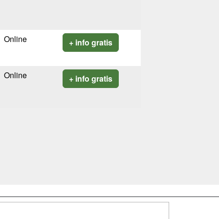
Online
+ info gratis
Online
+ info gratis
SÍGUENOS EN: