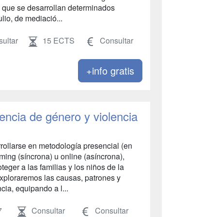
l que se desarrollan determinados
lio, de mediació...
ultar
15 ECTS
Consultar
+info gratis
encia de género y violencia
rrollarse en metodología presencial (en
ing (síncrona) u online (asíncrona),
eger a las familias y los niños de la
 Exploraremos las causas, patrones y
cia, equipando a l...
7
Consultar
Consultar