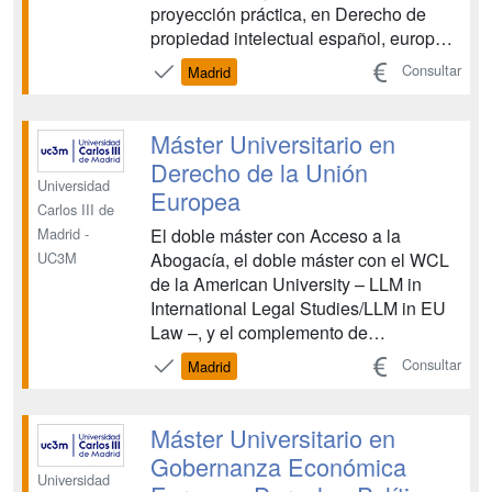
proyección práctica, en Derecho de
propiedad intelectual español, europeo
e internacional. Único Máster
Consultar
Madrid
especializado en propiedad intelectual
o derecho de autor ofertado por las
Universidades públicas españolas. Las
Máster Universitario en
Nuevas Tecnologías de la inf...
Derecho de la Unión
Universidad
Europea
Carlos III de
El doble máster con Acceso a la
Madrid -
Abogacía, el doble máster con el WCL
UC3M
de la American University – LLM in
International Legal Studies/LLM in EU
Law –, y el complemento de
especialización con el Programa de
Consultar
Madrid
Derecho y Arbitraje Mercantil, Derecho
de los Mercados Financieros y Derecho
de la Propiedad Intelectual de la
Máster Universitario en
Universidad de Zúrich, preparan par...
Gobernanza Económica
Universidad