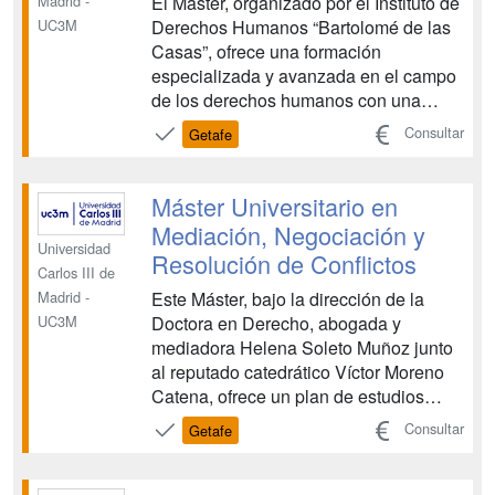
El Máster, organizado por el Instituto de
Madrid -
Derechos Humanos “Bartolomé de las
UC3M
Casas”, ofrece una formación
especializada y avanzada en el campo
de los derechos humanos con una
orientación y un enfoque académico y
Consultar
Getafe
de investigación. El máster proporciona
una formación en las dimensiones
básicas de los derechos humanos, así
Máster Universitario en
como una especialización ...
Mediación, Negociación y
Universidad
Resolución de Conflictos
Carlos III de
Este Máster, bajo la dirección de la
Madrid -
Doctora en Derecho, abogada y
UC3M
mediadora Helena Soleto Muñoz junto
al reputado catedrático Víctor Moreno
Catena, ofrece un plan de estudios
completo, integral, transversal,
Consultar
Getafe
actualizado y práctico para que ejerzas
con la mayor profesionalización la
mediación, lleves a cabo procesos de