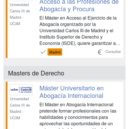
Acceso a las Profesiones de
Universidad
Abogacía y Procura
Carlos III de
El Máster en Acceso al Ejercicio de la
Madrid -
Abogacía organizado por la
UC3M
Universidad Carlos III de Madrid y el
Instituto Superior de Derecho y
Economía (ISDE), quiere garantizar a
sus titulados una formación de la mejor
Consultar
Madrid
calidad, que les sitúe en condiciones
de superar las pruebas de evaluación
de la aptitud profesional para el
Masters de Derecho
ejercicio de la abogacía, pr...
Máster Universitario en
Abogacía Internacional
Universidad
El Máster en Abogacía Internacional
Carlos III de
pretende formar profesionales con las
Madrid -
habilidades y conocimientos para
UC3M
aprovechar las oportunidades de un