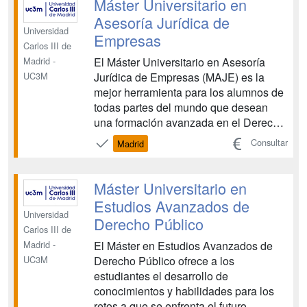
Máster Universitario en
negociación satisfactorios y ...
Asesoría Jurídica de
Universidad
Empresas
Carlos III de
El Máster Universitario en Asesoría
Madrid -
Jurídica de Empresas (MAJE) es la
UC3M
mejor herramienta para los alumnos de
todas partes del mundo que desean
una formación avanzada en el Derecho
que se aplica a las empresas en
Consultar
Madrid
España, en la Unión Europea y en el
comercio internacional. El MAJE
prepara a los alumnos para enfrentarse
Máster Universitario en
a los retos globales de las e...
Estudios Avanzados de
Universidad
Derecho Público
Carlos III de
El Máster en Estudios Avanzados de
Madrid -
Derecho Público ofrece a los
UC3M
estudiantes el desarrollo de
conocimientos y habilidades para los
retos a que se enfrenta el futuro