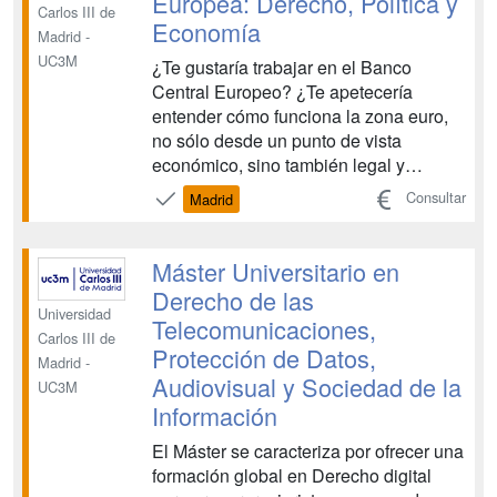
Europea: Derecho, Política y
Carlos III de
Economía
Madrid -
UC3M
¿Te gustaría trabajar en el Banco
Central Europeo? ¿Te apetecería
entender cómo funciona la zona euro,
no sólo desde un punto de vista
económico, sino también legal y
político? ¿Tienes interés por saber
Consultar
Madrid
cómo repercuten las crisis monetarias
en el futuro de la Unión Europea? El
Máster de Gobernanza Económica
Máster Universitario en
Europea: Derecho, Política y
Derecho de las
Economía...
Universidad
Telecomunicaciones,
Carlos III de
Protección de Datos,
Madrid -
Audiovisual y Sociedad de la
UC3M
Información
El Máster se caracteriza por ofrecer una
formación global en Derecho digital