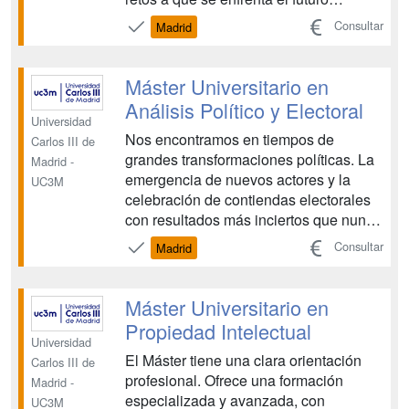
investigador jurídico avanzado: la
Consultar
Madrid
necesidad de afrontar problemas
complejos en un contexto
internacionalizado continuamente
Máster Universitario en
cambiante que origina incertidumbre y,
Análisis Político y Electoral
consiguientemente, que...
Universidad
Nos encontramos en tiempos de
Carlos III de
grandes transformaciones políticas. La
Madrid -
emergencia de nuevos actores y la
UC3M
celebración de contiendas electorales
con resultados más inciertos que nunca
han provocado que el interés por la
Consultar
Madrid
política haya crecido significativamente
en casi todo el mundo. Por todo ello,
existe en la mayoría de democracias
Máster Universitario en
consolidadas y en p...
Propiedad Intelectual
Universidad
El Máster tiene una clara orientación
Carlos III de
profesional. Ofrece una formación
Madrid -
especializada y avanzada, con
UC3M