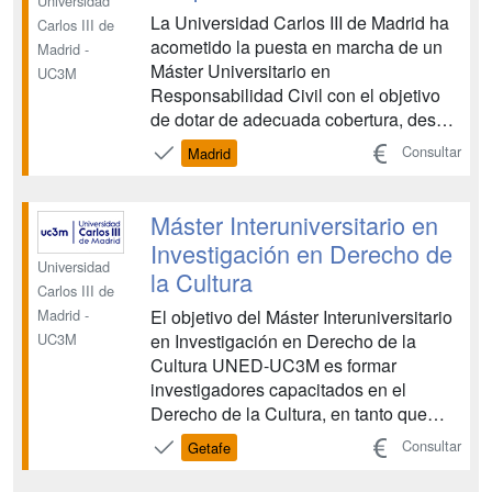
Universidad
La Universidad Carlos III de Madrid ha
Carlos III de
acometido la puesta en marcha de un
Madrid -
Máster Universitario en
UC3M
Responsabilidad Civil con el objetivo
de dotar de adecuada cobertura, desde
una perspectiva práctica e
Consultar
Madrid
investigadora, a un ámbito jurídico de
extraordinaria importancia. Desde la
perspectiva interdisciplinar que
Máster Interuniversitario en
proporciona el Derecho Civil, Mercan...
Investigación en Derecho de
Universidad
la Cultura
Carlos III de
El objetivo del Máster Interuniversitario
Madrid -
en Investigación en Derecho de la
UC3M
Cultura UNED-UC3M es formar
investigadores capacitados en el
Derecho de la Cultura, en tanto que
campo nuevo de estudio e
Consultar
Getafe
investigación que se plantea como
objetivo principal aportar una visión