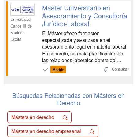
plena e integrada en relación con la
Máster Universitario en
cultura (régimen jurídico del
Asesoramiento y Consultoría
audiovisual, ...
Universidad
Jurídico-Laboral
Carlos III de
El Máster ofrece formación
Madrid -
especializada y avanzada en el
UC3M
asesoramiento legal en materia laboral.
En concreto, correcta planificación de
las relaciones laborales dentro del
marco normativo, dirección y gestión de
Consultar
Madrid
personal en departamentos jurídicos y
de recursos humanos de empresas,
asesoramiento extraprocesal en
conflictos laborales y gestión de p...
Búsquedas Relacionadas con Másters en
Derecho
Másters en derecho
Másters en derecho empresarial