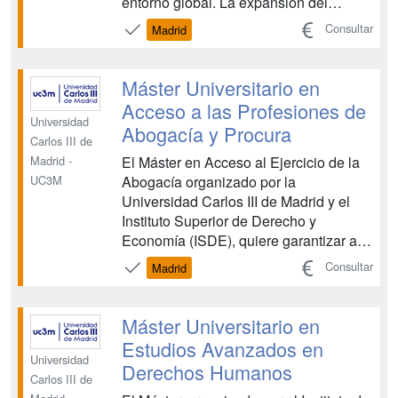
entorno global. La expansión del
mercado jurídico internacional
Consultar
Madrid
demanda juristas especializados que
sepan trabajar en entornos y equipos
multidisciplinares y
Máster Universitario en
multijurisdiccionales. El máster en
Acceso a las Profesiones de
Abogacía Inter...
Universidad
Abogacía y Procura
Carlos III de
El Máster en Acceso al Ejercicio de la
Madrid -
Abogacía organizado por la
UC3M
Universidad Carlos III de Madrid y el
Instituto Superior de Derecho y
Economía (ISDE), quiere garantizar a
sus titulados una formación de la mejor
Consultar
Madrid
calidad, que les sitúe en condiciones
de superar las pruebas de evaluación
de la aptitud profesional para el
Máster Universitario en
ejercicio de la abogacía, pr...
Estudios Avanzados en
Universidad
Derechos Humanos
Carlos III de