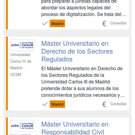
para preparar a juristas capaces de
abordar los aspectos legales del
proceso de digitalización. Se trata del
único programa que abarca todos los
Consultar
Madrid
ámbitos del entorno digital y que deben
tratarse en conjunto para comprender
de forma integral la ordenación jurídica
Máster Universitario en
en las ...
Derecho de los Sectores
Universidad
Regulados
Carlos III de
El Máster Universitario en Derecho de
Madrid -
los Sectores Regulados de la
UC3M
Universidad Carlos III de Madrid
pretende dotar a sus alumnos de los
conocimientos jurídicos necesarios y
una formación práctica que les permita
Consultar
Madrid
trabajar en los sectores regulados.
Abarca un amplio abanico de materias
con un enfoque común: el estudio de
Máster Universitario en
todos los aspectos jurídicos ...
Responsabilidad Civil