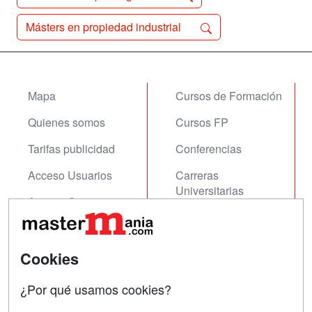
Másters en propiedad industrial
Mapa
Cursos de Formación
Quienes somos
Cursos FP
Tarifas publicidad
Conferencias
Acceso Usuarios
Carreras
Universitarias
Acceso Centros
Oposiciones
SÍGUENOS EN:
Cookies
Contactar
Confidencialidad
¿Por qué usamos cookies?
Aviso legal