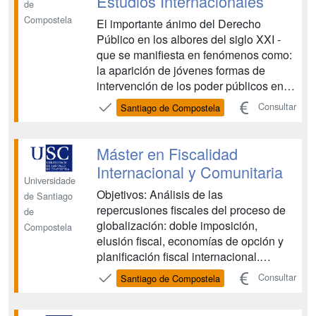
Estudios Internacionales
de
Compostela
El importante ánimo del Derecho
Público en los albores del siglo XXI -
que se manifiesta en fenómenos como:
la aparición de jóvenes formas de
intervención de los poder públicos en la
actuación de los particulares, la
Consultar
Santiago de Compostela
transformación de los sistemas
organizativos y de las relaciones
internas en el ámbito de las
Máster en Fiscalidad
instituciones públicas, la aparición de ...
Internacional y Comunitaria
Universidade
Objetivos: Análisis de las
de Santiago
repercusiones fiscales del proceso de
de
globalización: doble imposición,
Compostela
elusión fiscal, economías de opción y
planificación fiscal internacional.
Estudio del proceso de armonización
Consultar
Santiago de Compostela
fiscal en el ámbito de la Unión Europea:
análisis de los logros obtenidos tanto