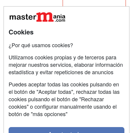
Tarifas publicidad
Conferencias
Acceso Usuarios
Carreras
Universitarias
Cookies
Acceso Centros
Oposiciones
¿Por qué usamos cookies?
SÍGUENOS EN:
Contactar
Utilizamos cookies propias y de terceros para
mejorar nuestros servicios, elaborar información
Confidencialidad
estadística y evitar repeticiones de anuncios
Aviso legal
Puedes aceptar todas las cookies pulsando en
Copyleft
el botón de "Aceptar todas", rechazar todas las
cookies pulsando el botón de "Rechazar
cookies" o configurar manualmente usando el
botón de "más opciones"
Grupo formazion: