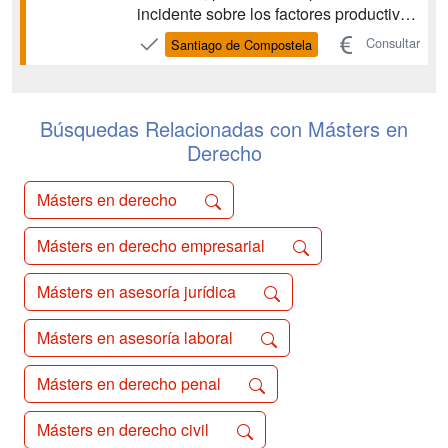
incidente sobre los factores productivos
y las relaciones comerciales. Esta
Consultar
Santiago de Compostela
razón justifica la necesidad de plantear
una modificación en la perspectiva
desde la que se aborda el estudio del
fenómeno tribu...
Búsquedas Relacionadas con Másters en
Derecho
Másters en derecho
Másters en derecho empresarial
Másters en asesoría jurídica
Másters en asesoría laboral
Másters en derecho penal
Másters en derecho civil