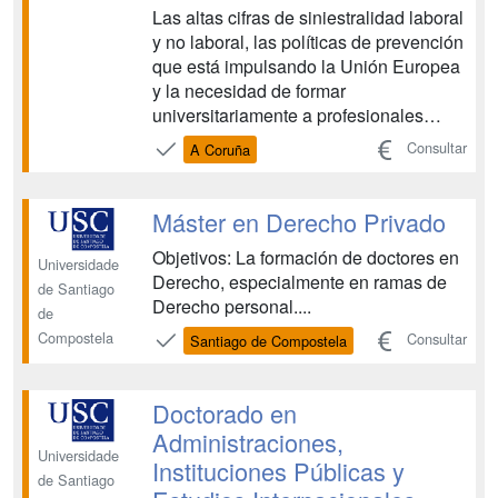
Las altas cifras de siniestralidad laboral
y no laboral, las políticas de prevención
que está impulsando la Unión Europea
y la necesidad de formar
universitariamente a profesionales
como técnicos de prevención en
Consultar
A Coruña
riesgos laborales y riesgos comunes,
actúan como verdaderos factores que
ponen de manifiesto que la oferta de
Máster en Derecho Privado
másteres de especialización...
Objetivos: La formación de doctores en
Universidade
Derecho, especialmente en ramas de
de Santiago
Derecho personal....
de
Compostela
Consultar
Santiago de Compostela
Doctorado en
Administraciones,
Universidade
Instituciones Públicas y
de Santiago