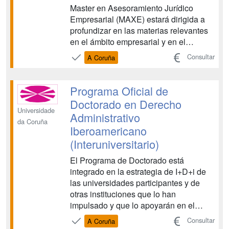
Master en Asesoramiento Jurídico
Empresarial (MAXE) estará dirigida a
profundizar en las materias relevantes
en el ámbito empresarial y en el
conocimiento de nuevos recursos,
Consultar
A Coruña
jurídicos y de otro tipo, que permitan
afrontar con seguridad la multitud de
situaciones diversas. Los contenidos
Programa Oficial de
formativos estarán adapta...
Doctorado en Derecho
Universidade
Administrativo
da Coruña
Iberoamericano
(Interuniversitario)
El Programa de Doctorado está
integrado en la estrategia de I+D+i de
las universidades participantes y de
otras instituciones que lo han
impulsado y que lo apoyarán en el
futuro....
Consultar
A Coruña