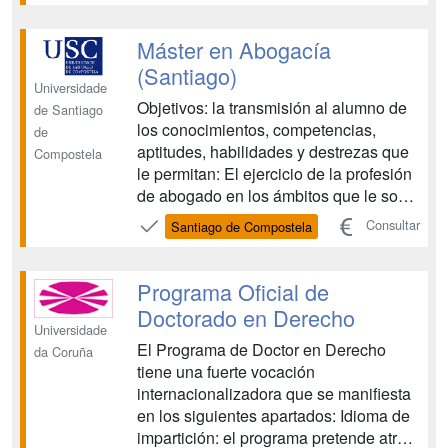
Máster en Abogacía
(Santiago)
Universidade
Objetivos: la transmisión al alumno de
de Santiago
los conocimientos, competencias,
de
aptitudes, habilidades y destrezas que
Compostela
le permitan: El ejercicio de la profesión
de abogado en los ámbitos que le son
propios: asesoramiento y consejo
Consultar
Santiago de Compostela
jurídico, y dirección técnica y defensa
de los derechos de las partes en toda
clase de procesos judiciales y de
Programa Oficial de
actuaciones extrajudicial...
Doctorado en Derecho
Universidade
El Programa de Doctor en Derecho
da Coruña
tiene una fuerte vocación
internacionalizadora que se manifiesta
en los siguientes apartados: Idioma de
impartición: el programa pretende atraer