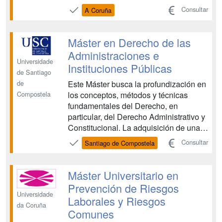
a un alto número de estudiantes
Consultar
A Coruña
internacionales, por lo que su
impartición se ofrece, con carácter
general, tanto en los dos idiomas
Máster en Derecho de las
oficiales de la UDC como en inglés.
Administraciones e
Ta...
Universidade
Instituciones Públicas
de Santiago
Este Máster busca la profundización en
de
los conceptos, métodos y técnicas
Compostela
fundamentales del Derecho, en
particular, del Derecho Administrativo y
Constitucional. La adquisición de una
base adecuada de conocimientos para
Consultar
Santiago de Compostela
la superación con éxito de los distintos
procesos selectivos de personal de las
Administraciones e Instituciones
Máster Universitario en
Públicas y la forma...
Prevención de Riesgos
Universidade
Laborales y Riesgos
da Coruña
Comunes