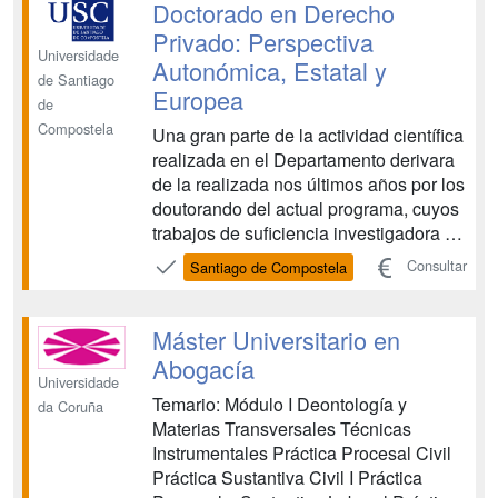
en el ámbito de la imposición directa
Doctorado en Derecho
cómo de la imposición indirecta y...
Privado: Perspectiva
Universidade
Autonómica, Estatal y
de Santiago
Europea
de
Compostela
Una gran parte de la actividad científica
realizada en el Departamento derivara
de la realizada nos últimos años por los
doutorando del actual programa, cuyos
trabajos de suficiencia investigadora se
fueron publicando en las más
Consultar
Santiago de Compostela
prestigiosas revistas de las
especialidades del Departamento con
un elevado índice de impacto (IF)
Máster Universitario en
dentro de las respecti...
Abogacía
Universidade
Temario: Módulo I Deontología y
da Coruña
Materias Transversales Técnicas
Instrumentales Práctica Procesal Civil
Práctica Sustantiva Civil I Práctica