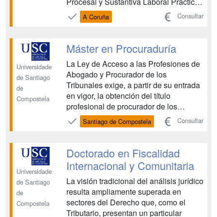
Procesal y Sustantiva Laboral Práctica
Administrativa Práctica Mercantil
Consultar
A Coruña
Práctica Tributaria Trabajo Fin de
Máster Prácticas Externas II Práctica
Procesal Penal Práctica Sustantiva
Máster en Procuraduría
Penal Práctica Sustantiva...
La Ley de Acceso a las Profesiones de
Universidade
Abogado y Procurador de los
de Santiago
Tribunales exige, a partir de su entrada
de
en vigor, la obtención del título
Compostela
profesional de procurador de los
tribunales “para desempeñar la
Consultar
Santiago de Compostela
representación legal de las partes en
los procesos judiciales en calidad de
procurador, realizando los actos de
Doctorado en Fiscalidad
comunicación a las partes y aquel...
Internacional y Comunitaria
Universidade
La visión tradicional del análisis jurídico
de Santiago
resulta ampliamente superada en
de
sectores del Derecho que, como el
Compostela
Tributario, presentan un particular