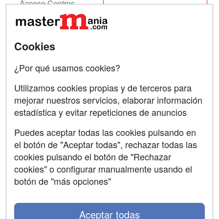
Acceso Centros
Oposiciones
SÍGUENOS EN:
Contactar
Cookies
Confidencialidad
¿Por qué usamos cookies?
Aviso legal
Utilizamos cookies propias y de terceros para
mejorar nuestros servicios, elaborar información
Copyleft
estadística y evitar repeticiones de anuncios
Puedes aceptar todas las cookies pulsando en
el botón de "Aceptar todas", rechazar todas las
Grupo formazion:
cookies pulsando el botón de "Rechazar
cookies" o configurar manualmente usando el
botón de "más opciones"
Aceptar todas