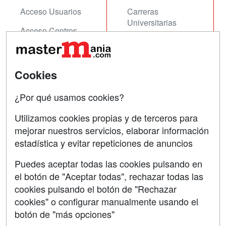
Acceso Usuarios
Carreras
Universitarias
Acceso Centros
Oposiciones
SÍGUENOS EN:
Contactar
Cookies
Confidencialidad
¿Por qué usamos cookies?
Aviso legal
Utilizamos cookies propias y de terceros para
mejorar nuestros servicios, elaborar información
Copyleft
estadística y evitar repeticiones de anuncios
Puedes aceptar todas las cookies pulsando en
el botón de "Aceptar todas", rechazar todas las
Grupo formazion:
cookies pulsando el botón de "Rechazar
cookies" o configurar manualmente usando el
botón de "más opciones"