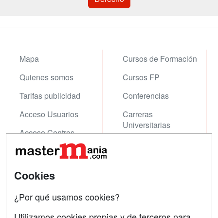
Mapa
Cursos de Formación
Quienes somos
Cursos FP
Tarifas publicidad
Conferencias
Acceso Usuarios
Carreras
Universitarias
Acceso Centros
Oposiciones
SÍGUENOS EN:
Contactar
Cookies
Confidencialidad
¿Por qué usamos cookies?
Aviso legal
Utilizamos cookies propias y de terceros para