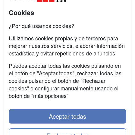
Universitarias
Acceso Centros
Cookies
Oposiciones
¿Por qué usamos cookies?
SÍGUENOS EN:
Contactar
Utilizamos cookies propias y de terceros para
mejorar nuestros servicios, elaborar información
Confidencialidad
estadística y evitar repeticiones de anuncios
Aviso legal
Puedes aceptar todas las cookies pulsando en
Copyleft
el botón de "Aceptar todas", rechazar todas las
cookies pulsando el botón de "Rechazar
cookies" o configurar manualmente usando el
botón de "más opciones"
Grupo formazion:
Aceptar todas