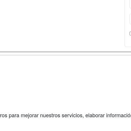
a
Cursos de
Contactar
Formación
enes somos
Confidenciali
Cursos FP
fas publicidad
Aviso legal
Conferencias
so Usuarios
Copyleft
Carreras
so Centros
Universitarias
ros para mejorar nuestros servicios, elaborar información
Oposiciones