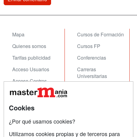
Mapa
Cursos de Formación
Quienes somos
Cursos FP
Tarifas publicidad
Conferencias
Acceso Usuarios
Carreras
Universitarias
Acceso Centros
Oposiciones
SÍGUENOS EN:
Contactar
Cookies
Confidencialidad
¿Por qué usamos cookies?
Aviso legal
Utilizamos cookies propias y de terceros para