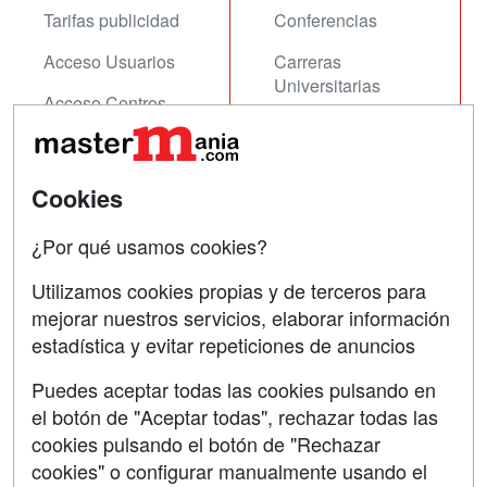
Tarifas publicidad
Conferencias
Acceso Usuarios
Carreras
Universitarias
Acceso Centros
Oposiciones
SÍGUENOS EN:
Contactar
Cookies
Confidencialidad
¿Por qué usamos cookies?
Aviso legal
Utilizamos cookies propias y de terceros para
mejorar nuestros servicios, elaborar información
Copyleft
estadística y evitar repeticiones de anuncios
Puedes aceptar todas las cookies pulsando en
el botón de "Aceptar todas", rechazar todas las
Grupo formazion:
cookies pulsando el botón de "Rechazar
cookies" o configurar manualmente usando el