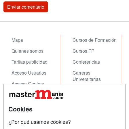
Mapa
Cursos de Formación
Quienes somos
Cursos FP
Tarifas publicidad
Conferencias
Acceso Usuarios
Carreras
Universitarias
Acceso Centros
Oposiciones
SÍGUENOS EN:
Contactar
Cookies
Confidencialidad
¿Por qué usamos cookies?