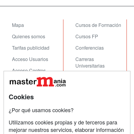
Mapa
Cursos de Formación
Quienes somos
Cursos FP
Tarifas publicidad
Conferencias
Acceso Usuarios
Carreras
Universitarias
Acceso Centros
Oposiciones
SÍGUENOS EN:
Contactar
Cookies
Confidencialidad
¿Por qué usamos cookies?
Aviso legal
Utilizamos cookies propias y de terceros para
mejorar nuestros servicios, elaborar información
Copyleft