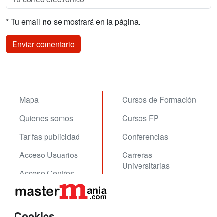
* Tu email
no
se mostrará en la página.
Mapa
Cursos de Formación
Quienes somos
Cursos FP
Tarifas publicidad
Conferencias
Acceso Usuarios
Carreras
Universitarias
Acceso Centros
Oposiciones
SÍGUENOS EN:
Contactar
Cookies