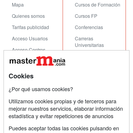
Mapa
Cursos de Formación
Quienes somos
Cursos FP
Tarifas publicidad
Conferencias
Acceso Usuarios
Carreras
Universitarias
Acceso Centros
Oposiciones
SÍGUENOS EN:
Contactar
Cookies
Confidencialidad
¿Por qué usamos cookies?
Aviso legal
Utilizamos cookies propias y de terceros para
mejorar nuestros servicios, elaborar información
Copyleft
estadística y evitar repeticiones de anuncios
Puedes aceptar todas las cookies pulsando en