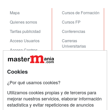
Mapa
Cursos de Formación
Quienes somos
Cursos FP
Tarifas publicidad
Conferencias
Acceso Usuarios
Carreras
Universitarias
Acceso Centros
Oposiciones
SÍGUENOS EN:
Contactar
Cookies
Confidencialidad
¿Por qué usamos cookies?
Aviso legal
Utilizamos cookies propias y de terceros para
Copyleft
mejorar nuestros servicios, elaborar información
estadística y evitar repeticiones de anuncios