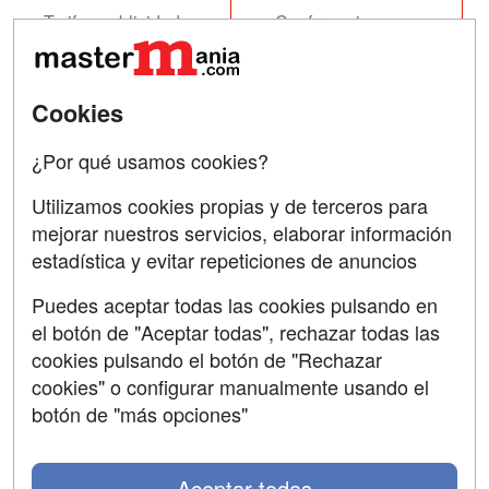
Tarifas publicidad
Conferencias
Acceso Usuarios
Carreras
Universitarias
Acceso Centros
Cookies
Oposiciones
¿Por qué usamos cookies?
SÍGUENOS EN:
Contactar
Utilizamos cookies propias y de terceros para
mejorar nuestros servicios, elaborar información
Confidencialidad
estadística y evitar repeticiones de anuncios
Aviso legal
Puedes aceptar todas las cookies pulsando en
Copyleft
el botón de "Aceptar todas", rechazar todas las
cookies pulsando el botón de "Rechazar
cookies" o configurar manualmente usando el
botón de "más opciones"
Grupo formazion:
Aceptar todas