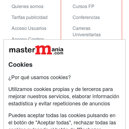
Quienes somos
Cursos FP
Tarifas publicidad
Conferencias
Acceso Usuarios
Carreras
Universitarias
Acceso Centros
Oposiciones
SÍGUENOS EN:
Contactar
Cookies
Confidencialidad
¿Por qué usamos cookies?
Aviso legal
Utilizamos cookies propias y de terceros para
Copyleft
mejorar nuestros servicios, elaborar información
estadística y evitar repeticiones de anuncios
Puedes aceptar todas las cookies pulsando en
el botón de "Aceptar todas", rechazar todas las
Grupo formazion: