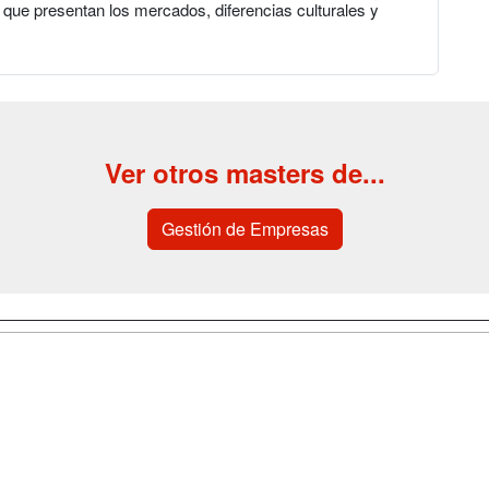
s que presentan los mercados, diferencias culturales y
Ver otros masters de...
Gestión de Empresas
a
Cursos de
Contactar
Formación
enes somos
Confidenciali
Cursos FP
fas publicidad
Aviso legal
Conferencias