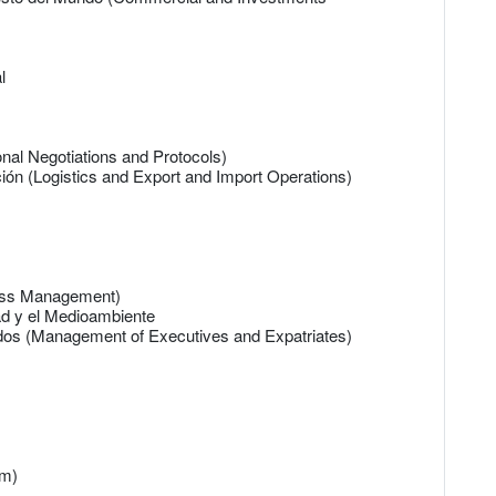
l
onal Negotiations and Protocols)
ión (Logistics and Export and Import Operations)
)
ness Management)
ad y el Medioambiente
dos (Management of Executives and Expatriates)
em)