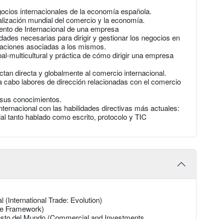
gocios internacionales de la economía española.
alización mundial del comercio y la economía.
mento de Internacional de una empresa
idades necesarias para dirigir y gestionar los negocios en
raciones asociadas a los mismos.
al-multicultural y práctica de cómo dirigir una empresa
ctan directa y globalmente al comercio internacional.
 a cabo labores de dirección relacionadas con el comercio
r sus conocimientos.
nternacional con las habilidades directivas más actuales:
ial tanto hablado como escrito, protocolo y TIC
 (International Trade: Evolution)
de Framework)
Resto del Mundo (Commercial and Investments