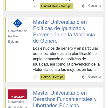
problemas actuales y relevantes del
Consultar
Ciudad Real - Semipr.
Derecho, que por su naturaleza más
especializada o multidisciplinar no son
abordados en el grado. A esta finalidad
Máster Universitario en
obedece el Máster Univers...
Políticas de Igualdad y
Universitat de
Prevención de la Violencia
les Illes
de Género
Balears
Los estudios de género y en particular
aquellos referidos a la planificación e
implementación de políticas de
igualdad, así como, la prevención de la
violencia contra las mujeres en los
diversos ámbitos sociales tienen ya una
Consultar
Palma - Semipr.
amplia trayectoria, tanto a nivel
internacional como en nuestro país. En
el momento actual son más de 65 los
Máster Universitario en
centros de ...
Derechos Fundamentales y
Universidad
Libertades Públicas
de Castilla La