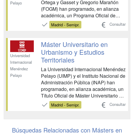
Ortega y Gasset y Gregorio Marañón
Pelayo
(FOGM) han programado, en alianza
académica, un Programa Oficial de
Máster Universitario en Estudios
Consultar
Madrid - Semipr.
Políticos Aplicados (MEPA). El MEPA
es un programa de postgrado de
carácter profesionalizante cuyo objetivo
Máster Universitario en
primordial es contribuir a la f...
Urbanismo y Estudios
Universidad
Territoriales
Internacional
La Universidad Internacional Menéndez
Menéndez
Pelayo (UIMP) y el Instituto Nacional de
Pelayo
Administración Pública (INAP) han
programado, en alianza académica, un
Título Oficial de Máster Universitario en
Urbanismo y Estudios Territoriales
Consultar
Madrid - Semipr.
dirigido a personas con experiencia en
el sector público y privado que deseen
alcanzar un alto nivel de
especialización en ...
Búsquedas Relacionadas con Másters en