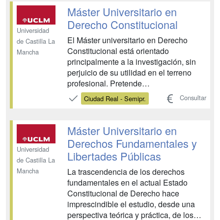
abordados en el grado. A esta finalidad
Máster Universitario en
obedece el Máster Univers...
Derecho Constitucional
Universidad
El Máster universitario en Derecho
de Castilla La
Constitucional está orientado
Mancha
principalmente a la investigación, sin
perjuicio de su utilidad en el terreno
profesional. Pretende
fundamentalmente la formación
Consultar
Ciudad Real - Semipr.
especializada de juristas en materias
constitucionales, centrándose no sólo
en el Derecho Constitucional en
Máster Universitario en
sentido estricto, sino en su incidencia
Derechos Fundamentales y
en todo...
Universidad
Libertades Públicas
de Castilla La
La trascendencia de los derechos
Mancha
fundamentales en el actual Estado
Constitucional de Derecho hace
imprescindible el estudio, desde una
perspectiva teórica y práctica, de los