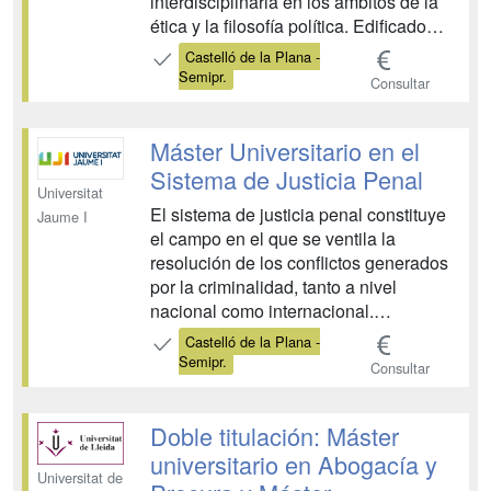
interdisciplinaria en los ámbitos de la
ética y la filosofía política. Edificado
sobre valores como la calidad, la
Castelló de la Plana -
proximidad, la participación, la
Semipr.
Consultar
innovación y la mejora continua, el
máster en Ética y Democracia ofrece
dos líneas temáticas fundamentales:
Máster Universitario en el
1)...
Sistema de Justicia Penal
Universitat
El sistema de justicia penal constituye
Jaume I
el campo en el que se ventila la
resolución de los conflictos generados
por la criminalidad, tanto a nivel
nacional como internacional.
Comprende un conjunto de
Castelló de la Plana -
instituciones conducidas por
Semipr.
Consultar
profesionales formados en diferentes
disciplinas científicas que no han
encontrado oferta formativa integral en
Doble titulación: Máster
el tradi...
universitario en Abogacía y
Universitat de