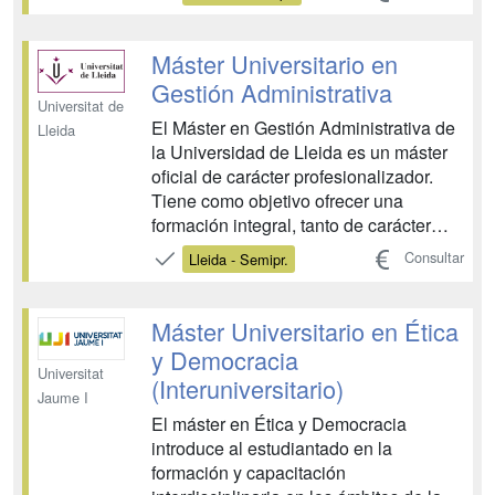
Fiscales y Sociales de Protección de la
Vulnerabilidad Tutela Jurisdiccional de
los Derechos de las Personas y Grupos
Máster Universitario en
Vulnerables Historia y C...
Gestión Administrativa
Universitat de
El Máster en Gestión Administrativa de
Lleida
la Universidad de Lleida es un máster
oficial de carácter profesionalizador.
Tiene como objetivo ofrecer una
formación integral, tanto de carácter
teórico como sobre todo práctico, a sus
Consultar
Lleida - Semipr.
titulados con la finalidad de darles una
salida profesional concreta y
especializada: la profesión de gestor
Máster Universitario en Ética
administrativo....
y Democracia
Universitat
(Interuniversitario)
Jaume I
El máster en Ética y Democracia
introduce al estudiantado en la
formación y capacitación