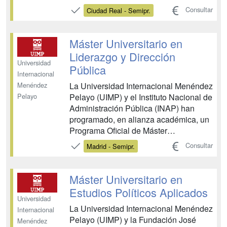
problemas actuales y relevantes del
Consultar
Ciudad Real - Semipr.
Derecho, que por su naturaleza más
especializada o multidisciplinar no son
abordados en el grado. A esta finalidad
Máster Universitario en
obedece el Máster Univers...
Liderazgo y Dirección
Universidad
Pública
Internacional
La Universidad Internacional Menéndez
Menéndez
Pelayo (UIMP) y el Instituto Nacional de
Pelayo
Administración Pública (INAP) han
programado, en alianza académica, un
Programa Oficial de Máster
Universitario en Liderazgo y Dirección
Consultar
Madrid - Semipr.
Pública centrado en la especialización
de la formación de directivos públicos.
El INAP, que tiene entre sus principales
Máster Universitario en
misiones en...
Estudios Políticos Aplicados
Universidad
La Universidad Internacional Menéndez
Internacional
Pelayo (UIMP) y la Fundación José
Menéndez