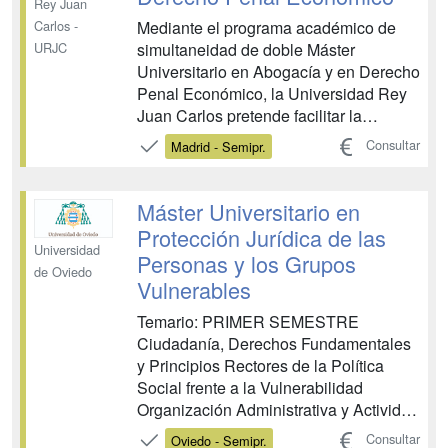
Rey Juan
Mediante el programa académico de
Carlos -
simultaneidad de doble Máster
URJC
Universitario en Abogacía y en Derecho
Penal Económico, la Universidad Rey
Juan Carlos pretende facilitar la
integración de la formación
Consultar
Madrid - Semipr.
especializada en materia de Derecho
penal económico que proporciona el
Máster Universitario en Derecho Penal
Máster Universitario en
Económico con la formación requerida
Protección Jurídica de las
por...
Universidad
Personas y los Grupos
de Oviedo
Vulnerables
Temario: PRIMER SEMESTRE
Ciudadanía, Derechos Fundamentales
y Principios Rectores de la Política
Social frente a la Vulnerabilidad
Organización Administrativa y Actividad
Prestacional del Estado Social Políticas
Consultar
Oviedo - Semipr.