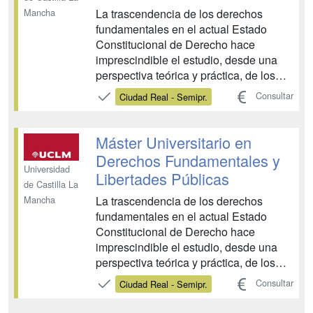
La trascendencia de los derechos
Mancha
fundamentales en el actual Estado
Constitucional de Derecho hace
imprescindible el estudio, desde una
perspectiva teórica y práctica, de los
problemas actuales y relevantes del
Consultar
Ciudad Real - Semipr.
Derecho, que por su naturaleza más
especializada o multidisciplinar no son
abordados en el grado. A esta finalidad
Máster Universitario en
obedece el Máster Univers...
Derechos Fundamentales y
Universidad
Libertades Públicas
de Castilla La
La trascendencia de los derechos
Mancha
fundamentales en el actual Estado
Constitucional de Derecho hace
imprescindible el estudio, desde una
perspectiva teórica y práctica, de los
problemas actuales y relevantes del
Consultar
Ciudad Real - Semipr.
Derecho, que por su naturaleza más
especializada o multidisciplinar no son