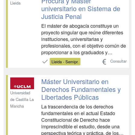
Procura y Máster
Lleida
universitario en Sistema de
Justicia Penal
El máster de abogacía constituye un
proyecto singular que reúne diferentes
instituciones, universitarias y
profesionales, con el objetivo común de
proporcionar a los graduados y
graduadas en Derecho una formación
Consultar
Lleida - Semipr.
de excelencia, que en el nuevo marco
legal, les permita no sólo superar el
futuro examen oficial, sino, sobre todo,
Máster Universitario en
afrontar con las máxi...
Derechos Fundamentales y
Universidad
Libertades Públicas
de Castilla La
La trascendencia de los derechos
Mancha
fundamentales en el actual Estado
Constitucional de Derecho hace
imprescindible el estudio, desde una
perspectiva teórica y práctica, de los