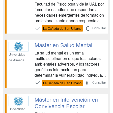
Facultad de Psicología y de la UAL por
fomentar estudios que respondan a
necesidades emergentes de formación
profesionalizante dando respuesta a
nuevas demandas sociales. El Máster
Consultar
La Cañada de San Urbano
pretende ofrecer a los-las graduados-
as/ licenciados-as en Psicología la
formación necesaria para el ejercicio de
Máster en Salud Mental
actividad profesional ...
La salud mental es un tema
Universidad
multidisciplinar en el que los factores
de Almería
ambientales adversos, y los factores
genéticos interaccionan para
determinar la vulnerabilidad individual
que condicionará el estado de salud en
Consultar
La Cañada de San Urbano
la población. El objetivo es resaltar el
impacto de los factores genéticos y
ambientales diversos, desde aspectos
Máster en Intervención en
sociales hasta la exposi...
Convivencia Escolar
Universidad