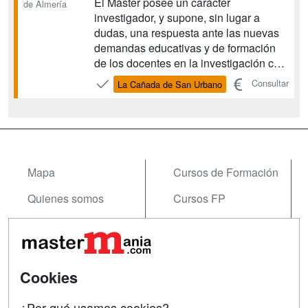
El Máster posee un carácter
de Almería
investigador, y supone, sin lugar a
dudas, una respuesta ante las nuevas
demandas educativas y de formación
de los docentes en la investigación con
el objetivo de conocer, analizar, y
Consultar
La Cañada de San Urbano
desarrollar nuevas formas de
intervención en convivencia y
permitiéndoles el acceso a la Tesis
Doctoral. Ofreciendo dos itinerarios, por
u...
Mapa
Cursos de Formación
Quienes somos
Cursos FP
Tarifas publicidad
Conferencias
Acceso Usuarios
Carreras
Universitarias
Cookies
Acceso Centros
Oposiciones
¿Por qué usamos cookies?