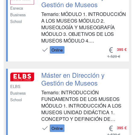
Gestión de Museos
Esneca
Temario: MÓDULO 1. INTRODUCCIÓN
Business
A LOS MUSEOS MÓDULO 2.
School
MUSEOLOGÍA Y MUSEOGRAFÍA
MÓDULO 3. OBJETIVOS DE LOS
MUSEOS MÓDULO 4.
CONSERVACIÓN MÓDULO 5.
395 €
Online
COLECCIÓN MÓDULO 6.
1.520 €
INVESTIGACIÓN MÓDULO 7.
EXPOSICIÓN MÓDULO 8.
EDUCACIÓN MÓDULO 9. TASACIÓN
Máster en Dirección y
DE OBRAS DE ARTE MÓDULO 10.
Gestión de Museos
DIRECCIÓN DEL MUSEO MÓDULO
ELBS
Temario: INTRODUCCIÓN
11. ORGANIZACIÓN EMPRESARIAL
Business
FUNDAMENTOS DE LOS MUSEOS
MÓDULO 12. GESTIÓN DE R...
School
MÓDULO 1. INTRODUCCIÓN A LOS
MUSEOS UNIDAD DIDÁCTICA 1.
CONCEPTO Y DEFINICIÓN DE
MUSEO UNIDAD DIDÁCTICA 2.
395 €
Online
ORIGEN Y EVOLUCIÓN DE LOS
1.520 €