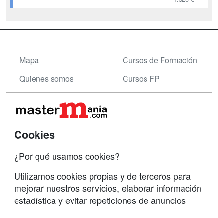
MUSEOS UNIDAD DIDÁCTICA 3.
TIPOLOGÍAS DE MUSEOS MÓDULO
2. MUSEOLOGÍA Y MUSEOGRAFÍA
UNIDAD DIDÁCTICA 1. ¿QUÉ ES LA
MUSEOLOGÍA? UNIDAD DIDÁCTICA
2. ¿QUÉ ES LA MUSEOGRAFÍA...
Mapa
Cursos de Formación
Quienes somos
Cursos FP
Tarifas publicidad
Conferencias
Acceso Usuarios
Carreras
Universitarias
Cookies
Acceso Centros
Oposiciones
¿Por qué usamos cookies?
SÍGUENOS EN:
Contactar
Utilizamos cookies propias y de terceros para
mejorar nuestros servicios, elaborar información
Confidencialidad
estadística y evitar repeticiones de anuncios
Aviso legal