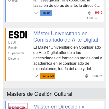
Oficios
tasación de obras de arte, la dirección
del museo, la organización empresarial,
395 €
Online
la gestión de recursos humanos, la
1.580 €
prevención de riesgos laborales y la
gestión logística, entre otros conceptos
relacionados. Ad...
Máster Universitario en
Comisariado de Arte Digital
ESDI -
El Máster Universitario en Comisariado
Escola
de Arte Digital atiende a las
Superior de
necesidades de formación profesional y
Disseny
académica en el comisariado de
exposiciones, teoría del arte y del
diseño, la crítica o la gestión cultural,
8.900 €
Sabadell
con la particularidad de estar
especializado en la creación y uso de
las tecnologías digitales. La
Masters de Gestión Cultural
digitalización atraviesa todo c...
Máster en Dirección y