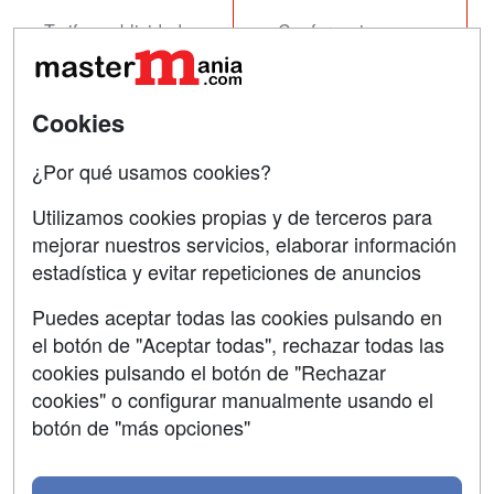
Tarifas publicidad
Conferencias
Acceso Usuarios
Carreras
Universitarias
Acceso Centros
Cookies
Oposiciones
¿Por qué usamos cookies?
SÍGUENOS EN:
Contactar
Utilizamos cookies propias y de terceros para
mejorar nuestros servicios, elaborar información
Confidencialidad
estadística y evitar repeticiones de anuncios
Aviso legal
Puedes aceptar todas las cookies pulsando en
Copyleft
el botón de "Aceptar todas", rechazar todas las
cookies pulsando el botón de "Rechazar
cookies" o configurar manualmente usando el
botón de "más opciones"
Grupo formazion: