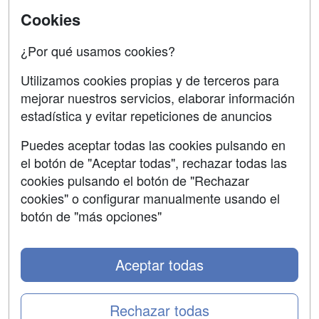
Universitarias
Acceso Centros
Cookies
Oposiciones
¿Por qué usamos cookies?
SÍGUENOS EN:
Contactar
Utilizamos cookies propias y de terceros para
mejorar nuestros servicios, elaborar información
Confidencialidad
estadística y evitar repeticiones de anuncios
Aviso legal
Puedes aceptar todas las cookies pulsando en
Copyleft
el botón de "Aceptar todas", rechazar todas las
cookies pulsando el botón de "Rechazar
cookies" o configurar manualmente usando el
botón de "más opciones"
Grupo formazion:
Aceptar todas
Rechazar todas