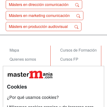
Másters en dirección comunicación
Másters en marketing comunicación
Másters en producción audiovisual
Mapa
Cursos de Formación
Quienes somos
Cursos FP
Tarifas publicidad
Conferencias
Acceso Usuarios
Carreras
Universitarias
Cookies
Acceso Centros
Oposiciones
¿Por qué usamos cookies?
SÍGUENOS EN:
Contactar
Utilizamos cookies propias y de terceros para