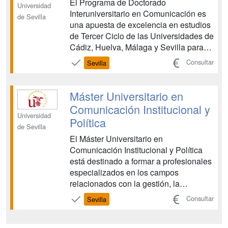
El Programa de Doctorado
Universidad
Interuniversitario en Comunicación es
de Sevilla
una apuesta de excelencia en estudios
de Tercer Ciclo de las Universidades de
Cádiz, Huelva, Málaga y Sevilla para
ofrecer a los futuros Doctores en
Consultar
Sevilla
Comunicación un programa formativo
investigador, con proyección europea e
internacional, con seis líneas de
Máster Universitario en
investigación definidas y una ...
Comunicación Institucional y
Universidad
Política
de Sevilla
El Máster Universitario en
Comunicación Institucional y Política
está destinado a formar a profesionales
especializados en los campos
relacionados con la gestión, la
promoción y la estrategia dentro del
Consultar
Sevilla
ámbito de la comunicación política y de
la comunicación institucional. Sus