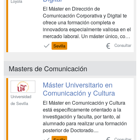
Loyola
El Máster en Dirección de
Comunicación Corporativa y Digital te
ofrece una formación completa e
innovadora especialmente valiosa en el
mercado laboral. Un máster único, con
docentes de primer nivel, cuya
Consultar
Sevilla
orientación es formar profesionales
completos que tendrán la capacidad de
aportar un enfoque estratégico y
Masters de Comunicación
creativo a las actividades de
comunicac...
Máster Universitario en
Comunicación y Cultura
Universidad
El Máster en Comunicación y Cultura
de Sevilla
está específicamente orientado a la
investigación y faculta, por tanto, al
alumnado para realizar una formación
posterior de Doctorado....
Consultar
Sevilla