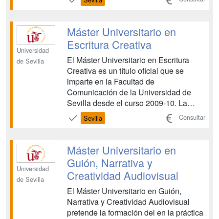
Máster Universitario en
Escritura Creativa
Universidad
El Máster Universitario en Escritura
de Sevilla
Creativa es un título oficial que se
imparte en la Facultad de
Comunicación de la Universidad de
Sevilla desde el curso 2009-10. La
formación integral del escritor, tanto en
Consultar
Sevilla
el plano intelectual como en el del arte
de la palabra, constituye el objetivo
fundamental del Máster. El
Máster Universitario en
considerable número de alumnos qu...
Guión, Narrativa y
Universidad
Creatividad Audiovisual
de Sevilla
El Máster Universitario en Guión,
Narrativa y Creatividad Audiovisual
pretende la formación del en la práctica