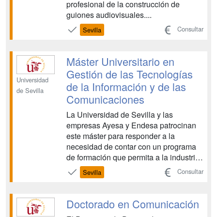
profesional de la construcción de
guiones audiovisuales....
Consultar
Sevilla
Máster Universitario en
Gestión de las Tecnologías
Universidad
de la Información y de las
de Sevilla
Comunicaciones
La Universidad de Sevilla y las
empresas Ayesa y Endesa patrocinan
este máster para responder a la
necesidad de contar con un programa
de formación que permita a la industria
andaluza y española disponer de
Consultar
Sevilla
profesionales capacitados para
desarrollar departamentos de sistemas
de información y telecomunicaciones
Doctorado en Comunicación
de alto impacto y alcance global. Con ...