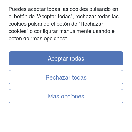
Aviso legal
Puedes aceptar todas las cookies pulsando en
Copyleft
el botón de "Aceptar todas", rechazar todas las
cookies pulsando el botón de "Rechazar
cookies" o configurar manualmente usando el
botón de "más opciones"
Grupo formazion:
Aceptar todas
Rechazar todas
Más opciones
Copyright 2000-2026 Formazion Web, S.L. - Calle
Fermín Caballero, 62 - 28034 Madrid Tel: 91 533 70 78