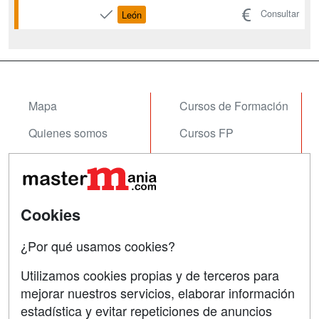
alimentos, ingredientes funcionales y
Consultar
León
compuestos de alto valor añadido.
Desarrollar alimentos fermentados
innovadores con impacto en la salud.
Aplicar fermentación de precisión y ...
Mapa
Cursos de Formación
Quienes somos
Cursos FP
Tarifas publicidad
Conferencias
Acceso Usuarios
Carreras
Universitarias
Cookies
Acceso Centros
Oposiciones
¿Por qué usamos cookies?
SÍGUENOS EN:
Contactar
Utilizamos cookies propias y de terceros para
mejorar nuestros servicios, elaborar información
Confidencialidad
estadística y evitar repeticiones de anuncios