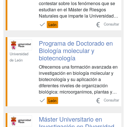
contestar sobre los fenómenos que se
estudian en el Máster de Riesgos
Naturales que imparte la Universidad
de León. En el momento actual, en el
Consultar
León
que hay una gran incertidumbre sobre
cómo el Cambio Global está afectando
a los procesos que ocasionan los
Programa de Doctorado en
riesgos naturales (como alte...
Biología molecular y
Universidad
biotecnología
de León
Ofrecemos una formación avanzada en
investigación en biología molecular y
biotecnología y su aplicación a
diferentes niveles de organización
biológica: microorganimos, plantas y
animales....
Consultar
León
Máster Universitario en
Investigación en Diversidad