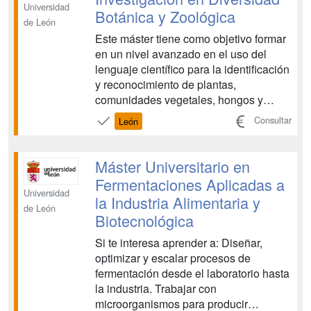
Universidad
Botánica y Zoológica
de León
Este máster tiene como objetivo formar
en un nivel avanzado en el uso del
lenguaje científico para la identificación
y reconocimiento de plantas,
comunidades vegetales, hongos y
animales en un contexto ecológico y
Consultar
León
evolutivo; formar en técnicas de
muestreo y conservación, y aquellas
que permitan comprender y estudiar la
Máster Universitario en
diversidad, así como sus apl...
Fermentaciones Aplicadas a
Universidad
la Industria Alimentaria y
de León
Biotecnológica
Si te interesa aprender a: Diseñar,
optimizar y escalar procesos de
fermentación desde el laboratorio hasta
la industria. Trabajar con
microorganismos para producir