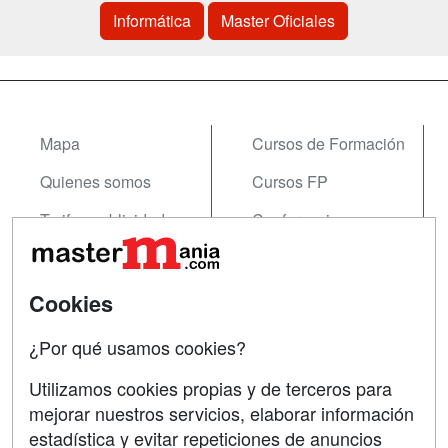
Informática
Master Oficiales
Mapa
Cursos de Formación
Quienes somos
Cursos FP
Tarifas publicidad
Conferencias
Acceso Usuarios
Carreras
Universitarias
Acceso Centros
Cookies
Oposiciones
¿Por qué usamos cookies?
SÍGUENOS EN:
Contactar
Utilizamos cookies propias y de terceros para
mejorar nuestros servicios, elaborar información
Confidencialidad
estadística y evitar repeticiones de anuncios