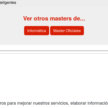
teligentes
Ver otros masters de...
Informática
Master Oficiales
a
Cursos de
Contactar
Formación
enes somos
Confidenciali
Cursos FP
fas publicidad
Aviso legal
Conferencias
so Usuarios
Copyleft
Carreras
so Centros
Universitarias
ros para mejorar nuestros servicios, elaborar información
Oposiciones