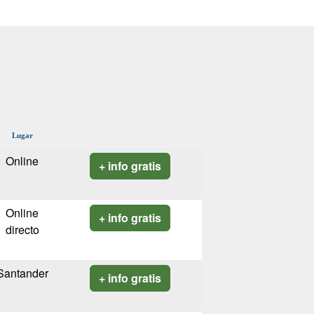
Lugar
Online
+ info gratis
Online
+ info gratis
directo
Santander
+ info gratis