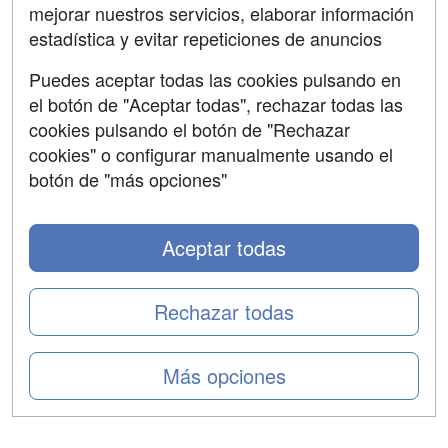
mejorar nuestros servicios, elaborar información
Confidencialidad
estadística y evitar repeticiones de anuncios
Aviso legal
Puedes aceptar todas las cookies pulsando en
Copyleft
el botón de "Aceptar todas", rechazar todas las
cookies pulsando el botón de "Rechazar
cookies" o configurar manualmente usando el
botón de "más opciones"
Grupo formazion:
Aceptar todas
Rechazar todas
Más opciones
Copyright 2000-2026 Formazion Web, S.L. - Calle