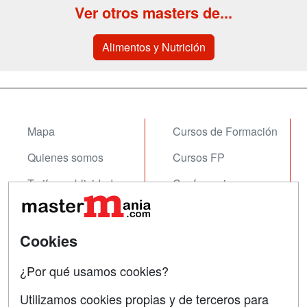
Ver otros masters de...
Alimentos y Nutrición
Mapa
Cursos de Formación
Quienes somos
Cursos FP
Tarifas publicidad
Conferencias
Acceso Usuarios
Carreras
Universitarias
Acceso Centros
Cookies
Oposiciones
¿Por qué usamos cookies?
SÍGUENOS EN:
Contactar
Utilizamos cookies propias y de terceros para