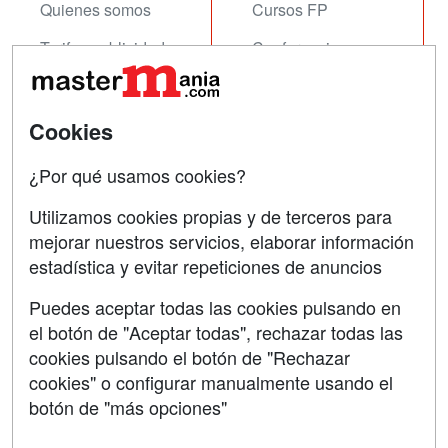
Quienes somos
Cursos FP
Tarifas publicidad
Conferencias
Acceso Usuarios
Carreras
Universitarias
Acceso Centros
Cookies
Oposiciones
¿Por qué usamos cookies?
SÍGUENOS EN:
Contactar
Utilizamos cookies propias y de terceros para
mejorar nuestros servicios, elaborar información
Confidencialidad
estadística y evitar repeticiones de anuncios
Aviso legal
Puedes aceptar todas las cookies pulsando en
Copyleft
el botón de "Aceptar todas", rechazar todas las
cookies pulsando el botón de "Rechazar
cookies" o configurar manualmente usando el
botón de "más opciones"
Grupo formazion: