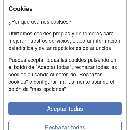
Universitarias
Acceso Centros
Cookies
Oposiciones
¿Por qué usamos cookies?
SÍGUENOS EN:
Contactar
Utilizamos cookies propias y de terceros para
mejorar nuestros servicios, elaborar información
Confidencialidad
estadística y evitar repeticiones de anuncios
Aviso legal
Puedes aceptar todas las cookies pulsando en
Copyleft
el botón de "Aceptar todas", rechazar todas las
cookies pulsando el botón de "Rechazar
cookies" o configurar manualmente usando el
botón de "más opciones"
Grupo formazion:
Aceptar todas
Rechazar todas