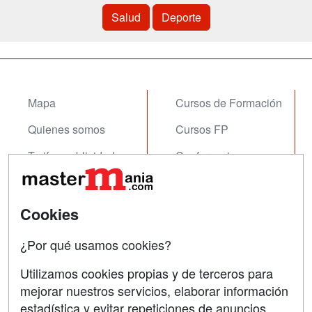
Salud
Deporte
Mapa
Cursos de Formación
Quienes somos
Cursos FP
Tarifas publicidad
Conferencias
Acceso Usuarios
Carreras
Universitarias
Acceso Centros
Cookies
Oposiciones
¿Por qué usamos cookies?
SÍGUENOS EN:
Contactar
Utilizamos cookies propias y de terceros para
mejorar nuestros servicios, elaborar información
Confidencialidad
estadística y evitar repeticiones de anuncios