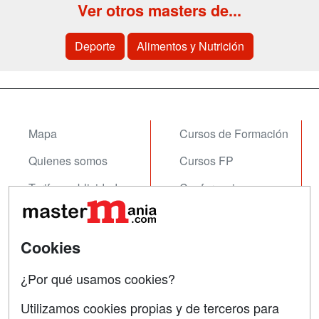
Ver otros masters de...
Deporte
Alimentos y Nutrición
Mapa
Cursos de Formación
Quienes somos
Cursos FP
Tarifas publicidad
Conferencias
Acceso Usuarios
Carreras
Universitarias
Acceso Centros
Cookies
Oposiciones
¿Por qué usamos cookies?
SÍGUENOS EN:
Contactar
Utilizamos cookies propias y de terceros para