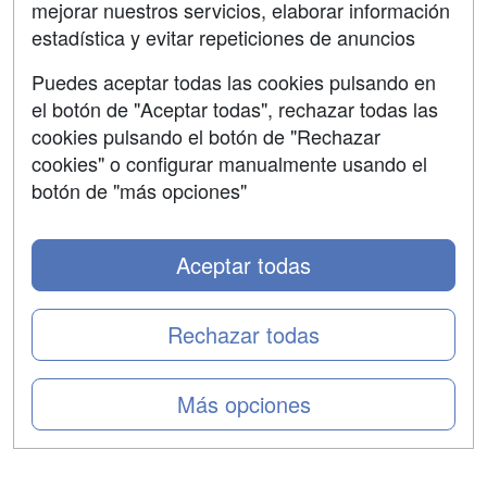
mejorar nuestros servicios, elaborar información
Confidencialidad
estadística y evitar repeticiones de anuncios
Aviso legal
Puedes aceptar todas las cookies pulsando en
Copyleft
el botón de "Aceptar todas", rechazar todas las
cookies pulsando el botón de "Rechazar
cookies" o configurar manualmente usando el
botón de "más opciones"
Grupo formazion:
Aceptar todas
Rechazar todas
Más opciones
Copyright 2000-2026 Formazion Web, S.L. - Calle