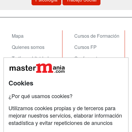
Mapa
Cursos de Formación
Quienes somos
Cursos FP
Tarifas publicidad
Conferencias
Acceso Usuarios
Carreras
Universitarias
Acceso Centros
Cookies
Oposiciones
¿Por qué usamos cookies?
SÍGUENOS EN:
Contactar
Utilizamos cookies propias y de terceros para
mejorar nuestros servicios, elaborar información
Confidencialidad
estadística y evitar repeticiones de anuncios
Aviso legal