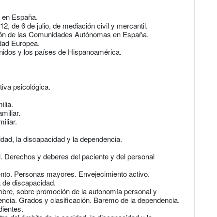
n en España.
, de 6 de julio, de mediación civil y mercantil.
ación de las Comunidades Autónomas en España.
dad Europea.
nidos y los países de Hispanoamérica.
iva psicológica.
ilia.
miliar.
iliar.
idad, la discapacidad y la dependencia.
l. Derechos y deberes del paciente y del personal
ento. Personas mayores. Envejecimiento activo.
a de discapacidad.
mbre, sobre promoción de la autonomía personal y
encia. Grados y clasificación. Baremo de la dependencia.
ientes.