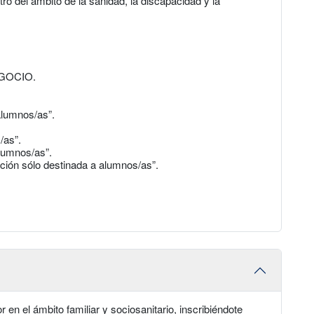
ro del ámbito de la sanidad, la discapacidad y la
EGOCIO.
alumnos/as”.
/as”.
lumnos/as”.
ción sólo destinada a alumnos/as”.
 en el ámbito familiar y sociosanitario, inscribiéndote