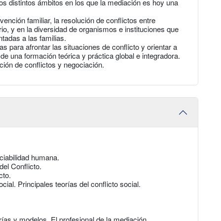
en los distintos ámbitos en los que la mediación es hoy una
vención familiar, la resolución de conflictos entre
o, y en la diversidad de organismos e instituciones que
tadas a las familias.
 para afrontar las situaciones de conflicto y orientar a
 de una formación teórica y práctica global e integradora.
ción de conflictos y negociación.
ociabilidad humana.
el Conflicto.
cto.
ial. Principales teorías del conflicto social.
rías y modelos. El profesional de la mediación.