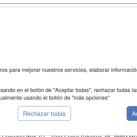
a
Cursos de
Contactar
Formación
enes somos
Confidenciali
Cursos FP
fas publicidad
Aviso legal
Conferencias
so Usuarios
Copyleft
Carreras
so Centros
Universitarias
ros para mejorar nuestros servicios, elaborar información
Oposiciones
sando en el botón de "Aceptar todas", rechazar todas la
nualmente usando el botón de "más opciones"
Rechazar todas
A