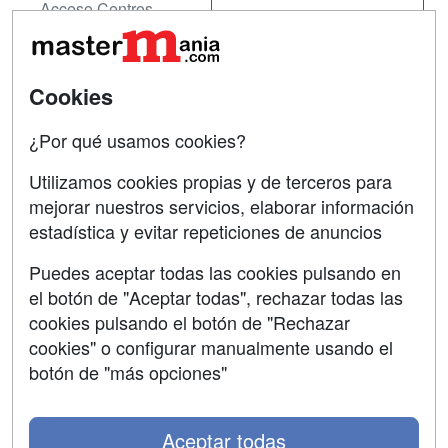
Acceso Centros
Oposiciones
SÍGUENOS EN:
Contactar
Cookies
Confidencialidad
¿Por qué usamos cookies?
Aviso legal
Utilizamos cookies propias y de terceros para
mejorar nuestros servicios, elaborar información
Copyleft
estadística y evitar repeticiones de anuncios
Puedes aceptar todas las cookies pulsando en
el botón de "Aceptar todas", rechazar todas las
Grupo formazion:
cookies pulsando el botón de "Rechazar
cookies" o configurar manualmente usando el
botón de "más opciones"
Aceptar todas