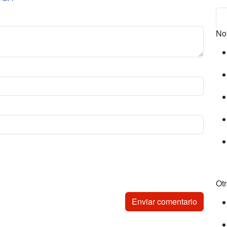
No
Ot