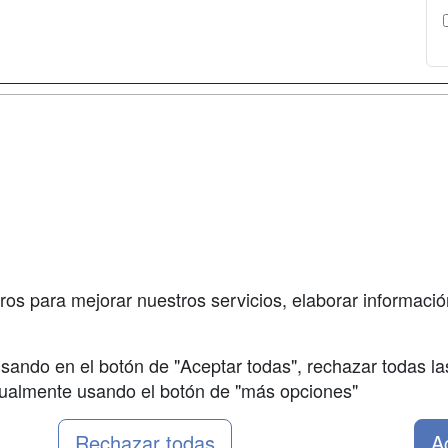
a
Cursos de
Contactar
Formación
enes somos
Confidenciali
Cursos FP
fas publicidad
Aviso legal
Conferencias
so Usuarios
Copyleft
Carreras
so Centros
Universitarias
ros para mejorar nuestros servicios, elaborar información
Oposiciones
sando en el botón de "Aceptar todas", rechazar todas la
nualmente usando el botón de "más opciones"
Rechazar todas
A