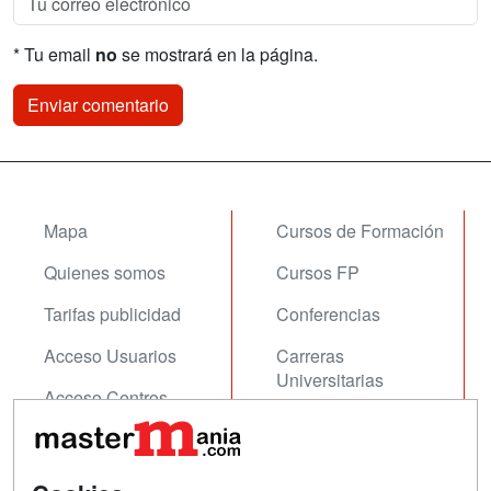
* Tu email
no
se mostrará en la página.
Mapa
Cursos de Formación
Quienes somos
Cursos FP
Tarifas publicidad
Conferencias
Acceso Usuarios
Carreras
Universitarias
Acceso Centros
Oposiciones
SÍGUENOS EN:
Contactar