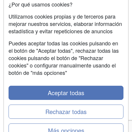
¿Por qué usamos cookies?
Aviso legal
Copyleft
Utilizamos cookies propias y de terceros para
mejorar nuestros servicios, elaborar información
estadística y evitar repeticiones de anuncios
Puedes aceptar todas las cookies pulsando en
Grupo formazion:
el botón de "Aceptar todas", rechazar todas las
cookies pulsando el botón de "Rechazar
cookies" o configurar manualmente usando el
botón de "más opciones"
Aceptar todas
Rechazar todas
Copyright 2000-2026 Formazion Web, S.L. - Calle
Fermín Caballero, 62 - 28034 Madrid Tel: 91 533 70 78
Más opciones