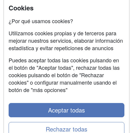
Aviso legal
Cookies
Copyleft
¿Por qué usamos cookies?
Utilizamos cookies propias y de terceros para
mejorar nuestros servicios, elaborar información
estadística y evitar repeticiones de anuncios
Grupo formazion:
Puedes aceptar todas las cookies pulsando en
el botón de "Aceptar todas", rechazar todas las
cookies pulsando el botón de "Rechazar
cookies" o configurar manualmente usando el
botón de "más opciones"
Aceptar todas
Copyright 2000-2026 Formazion Web, S.L. - Calle
Fermín Caballero, 62 - 28034 Madrid Tel: 91 533 70 78
Rechazar todas