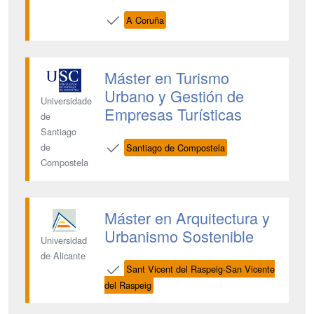
A Coruña
Máster en Turismo
Urbano y Gestión de
Universidade
Empresas Turísticas
de
Santiago
de
Santiago de Compostela
Compostela
Máster en Arquitectura y
Urbanismo Sostenible
Universidad
de Alicante
Sant Vicent del Raspeig-San Vicente
del Raspeig