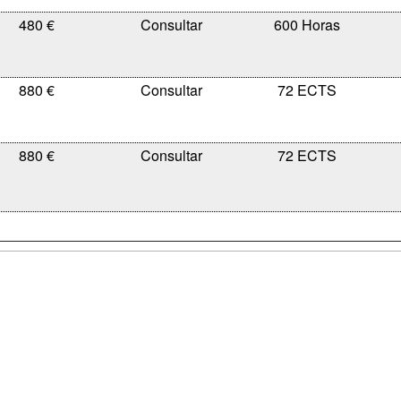
480 €
600 Horas
880 €
72 ECTS
880 €
72 ECTS
a
Cursos de
Contactar
Formación
enes somos
Confidenciali
Cursos FP
fas publicidad
Aviso legal
Conferencias
so Usuarios
Copyleft
Carreras