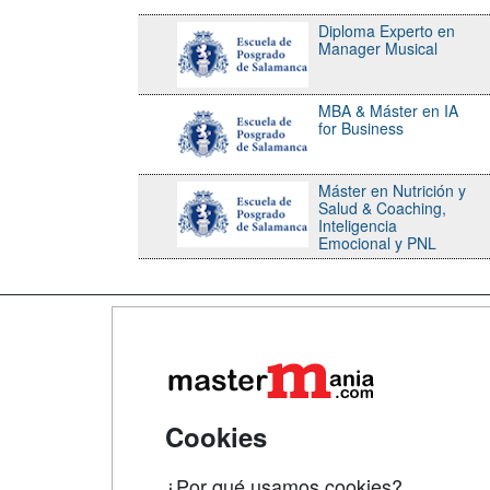
Diploma Experto en
Manager Musical
MBA & Máster en IA
for Business
Máster en Nutrición y
Salud & Coaching,
Inteligencia
Emocional y PNL
Map
Qui
Tari
Cookies
Acce
¿Por qué usamos cookies?