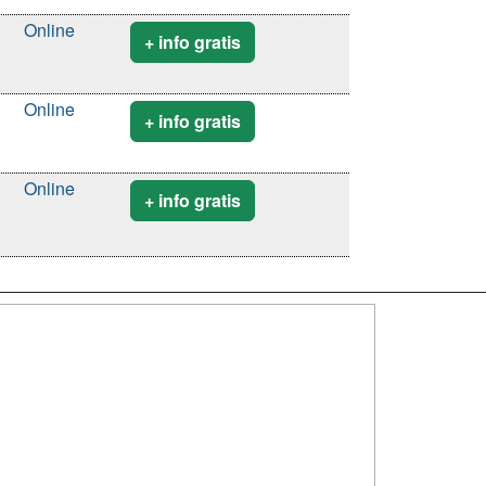
Online
+ info gratis
Online
+ info gratis
Online
+ info gratis
SÍGUENOS EN:
dad