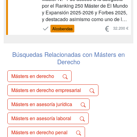
por el Ranking 250 Máster de El Mundo
y Expansión 2025-2026 y Forbes 2025,
y destacado asimismo como uno de los
mejores másteres en derecho
32.200 €
Alcobendas
internacional por la Guía de Másteres
de TodoJuristas 2025, te brinda la
oportunidad de obtener una doble
titulación académica para acc...
Búsquedas Relacionadas con Másters en
Derecho
Másters en derecho
Másters en derecho empresarial
Másters en asesoría jurídica
Másters en asesoría laboral
Másters en derecho penal