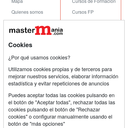
Mapa
Cursos de Formación
Quienes somos
Cursos FP
Tarifas publicidad
Conferencias
Acceso Usuarios
Carreras
Universitarias
Cookies
Acceso Centros
Oposiciones
¿Por qué usamos cookies?
SÍGUENOS EN:
Contactar
Utilizamos cookies propias y de terceros para
mejorar nuestros servicios, elaborar información
Confidencialidad
estadística y evitar repeticiones de anuncios
Aviso legal
Puedes aceptar todas las cookies pulsando en
Copyleft
el botón de "Aceptar todas", rechazar todas las
cookies pulsando el botón de "Rechazar
cookies" o configurar manualmente usando el
botón de "más opciones"