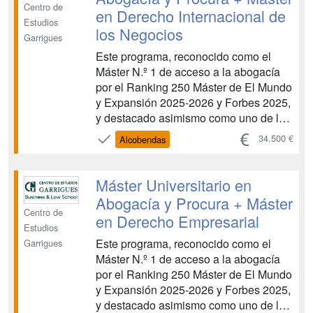
Centro de
en Derecho Internacional de
Estudios
los Negocios
Garrigues
Este programa, reconocido como el
Máster N.º 1 de acceso a la abogacía
por el Ranking 250 Máster de El Mundo
y Expansión 2025-2026 y Forbes 2025,
y destacado asimismo como uno de los
mejores másteres en derecho
34.500 €
Alcobendas
internacional por la Guía de Másteres
de TodoJuristas 2025. Obtén una doble
titulación académica para acceder a la
Máster Universitario en
profesión de la abogacía...
Abogacía y Procura + Máster
Centro de
en Derecho Empresarial
Estudios
Este programa, reconocido como el
Garrigues
Máster N.º 1 de acceso a la abogacía
por el Ranking 250 Máster de El Mundo
y Expansión 2025-2026 y Forbes 2025,
y destacado asimismo como uno de los