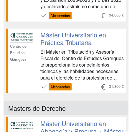
y destacado asimismo como uno de los
mejores másteres en derecho
34.000 €
Alcobendas
internacional por la Guía de Másteres
de TodoJuristas 2025, te brinda la
oportunidad de obtener una doble
Máster Universitario en
titulación académica para acc...
Práctica Tributaria
Centro de
El Máster en Tributación y Asesoría
Estudios
Fiscal del Centro de Estudios Garrigues
Garrigues
te proporciona los conocimientos
técnicos y las habilidades necesarias
para el ejercicio de la profesión de
asesor fiscal al más alto nivel. El máster
31.800 €
Alcobendas
en tributación tiene como objetivo que
adquieras una formación integral con la
que acceder a la práctica profesional de
Masters de Derecho
...
Máster Universitario en
Abogacía y Procura + Máster