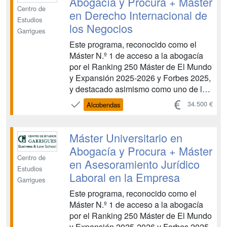
Abogacía y Procura + Máster
Centro de
en Derecho Internacional de
Estudios
los Negocios
Garrigues
Este programa, reconocido como el
Máster N.º 1 de acceso a la abogacía
por el Ranking 250 Máster de El Mundo
y Expansión 2025-2026 y Forbes 2025,
y destacado asimismo como uno de los
mejores másteres en derecho
34.500 €
Alcobendas
internacional por la Guía de Másteres
de TodoJuristas 2025. Obtén una doble
titulación académica para acceder a la
Máster Universitario en
profesión de la abogacía...
Abogacía y Procura + Máster
Centro de
en Asesoramiento Jurídico
Estudios
Laboral en la Empresa
Garrigues
Este programa, reconocido como el
Máster N.º 1 de acceso a la abogacía
por el Ranking 250 Máster de El Mundo
y Expansión 2025-2026 y Forbes 2025,