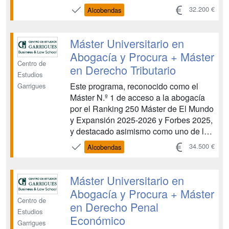
mejores másteres en derecho
32.200 €
Alcobendas
internacional por la Guía de Másteres
de TodoJuristas 2025, te brinda la
oportunidad de obtener una doble
Máster Universitario en
titulación académica para acc...
Abogacía y Procura + Máster
Centro de
en Derecho Tributario
Estudios
Este programa, reconocido como el
Garrigues
Máster N.º 1 de acceso a la abogacía
por el Ranking 250 Máster de El Mundo
y Expansión 2025-2026 y Forbes 2025,
y destacado asimismo como uno de los
mejores másteres en derecho
34.500 €
Alcobendas
internacional por la Guía de Másteres
de TodoJuristas 2025, te brinda la
oportunidad de obtener una doble
Máster Universitario en
titulación académica para acc...
Abogacía y Procura + Máster
Centro de
en Derecho Penal
Estudios
Económico
Garrigues