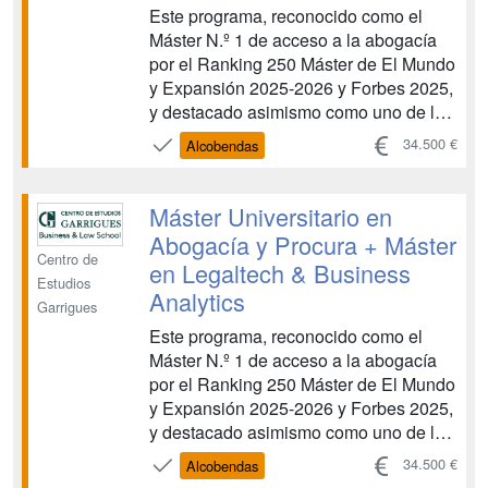
Este programa, reconocido como el
Máster N.º 1 de acceso a la abogacía
por el Ranking 250 Máster de El Mundo
y Expansión 2025-2026 y Forbes 2025,
y destacado asimismo como uno de los
mejores másteres en derecho
34.500 €
Alcobendas
internacional por la Guía de Másteres
de TodoJuristas 2025, te brinda la
oportunidad de obtener una doble
Máster Universitario en
titulación académica para acc...
Abogacía y Procura + Máster
Centro de
en Legaltech & Business
Estudios
Analytics
Garrigues
Este programa, reconocido como el
Máster N.º 1 de acceso a la abogacía
por el Ranking 250 Máster de El Mundo
y Expansión 2025-2026 y Forbes 2025,
y destacado asimismo como uno de los
mejores másteres en derecho
34.500 €
Alcobendas
internacional por la Guía de Másteres