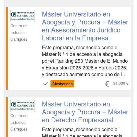
de TodoJuristas 2025, te brinda la
oportunidad de obtener una doble
Máster Universitario en
titulación académica para acc...
Abogacía y Procura + Máster
Centro de
en Asesoramiento Jurídico
Estudios
Laboral en la Empresa
Garrigues
Este programa, reconocido como el
Máster N.º 1 de acceso a la abogacía
por el Ranking 250 Máster de El Mundo
y Expansión 2025-2026 y Forbes 2025,
y destacado asimismo como uno de los
mejores másteres en derecho
34.000 €
Alcobendas
internacional por la Guía de Másteres
de TodoJuristas 2025, te brinda la
oportunidad de obtener una doble
Máster Universitario en
titulación académica para acc...
Abogacía y Procura + Máster
Centro de
en Derecho Empresarial
Estudios
Este programa, reconocido como el
Garrigues
Máster N.º 1 de acceso a la abogacía