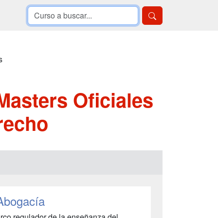
s
Masters Oficiales
recho
 Abogacía
rco regulador de la enseñanza del