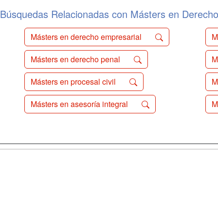
Búsquedas Relacionadas con Másters en Derech
Másters en derecho empresarial
M
Másters en derecho penal
M
Másters en procesal civil
M
Másters en asesoría integral
M
a
Cursos de
Contactar
Formación
enes somos
Confidenciali
Cursos FP
fas publicidad
Aviso legal
Conferencias