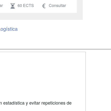
ar
60 ECTS
Consultar
ogística
SÍGUENOS EN:
dad
 estadística y evitar repeticiones de