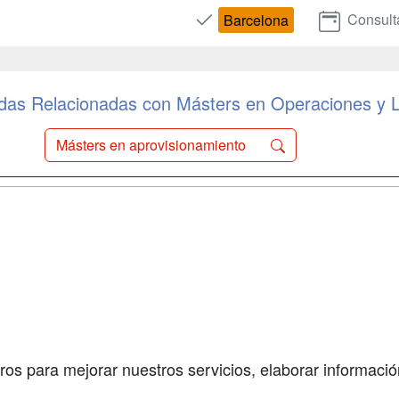
Consult
Barcelona
as Relacionadas con Másters en Operaciones y L
Másters en aprovisionamiento
a
Cursos de
Contactar
Formación
enes somos
Confidenciali
Cursos FP
fas publicidad
Aviso legal
Conferencias
so Usuarios
Copyleft
Carreras
so Centros
Universitarias
ros para mejorar nuestros servicios, elaborar información
Oposiciones