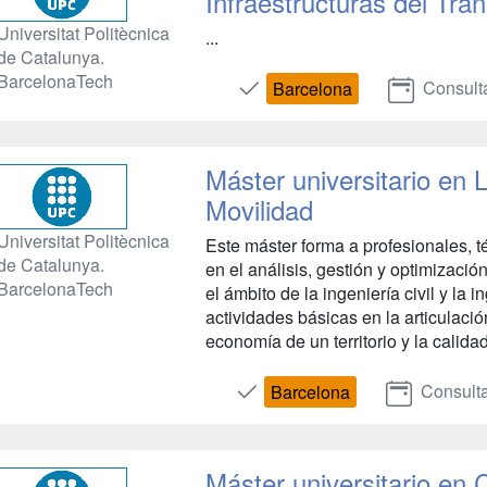
Infraestructuras del Tra
Universitat Politècnica
...
de Catalunya.
BarcelonaTech
Consult
Barcelona
Máster universitario en 
Movilidad
Universitat Politècnica
Este máster forma a profesionales, t
de Catalunya.
en el análisis, gestión y optimizació
BarcelonaTech
el ámbito de la ingeniería civil y la i
actividades básicas en la articulació
economía de un territorio y la calidad
Consulta
Barcelona
Máster universitario en