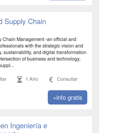
d Supply Chain
y Chain Management -an official and
essionals with the strategic vision and
y, sustainability, and digital transformation
intersection of business and technology,
uppl...
tar
1 Año
Consultar
+info gratis
en Ingeniería e