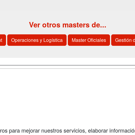
Ver otros masters de...
t
Operaciones y Logística
Master Oficiales
Gestión 
a
Cursos de
Contactar
Formación
enes somos
Confidenciali
Cursos FP
fas publicidad
Aviso legal
Conferencias
so Usuarios
Copyleft
Carreras
so Centros
Universitarias
ros para mejorar nuestros servicios, elaborar información