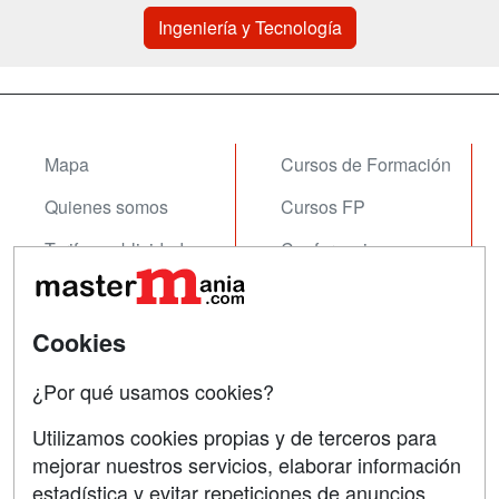
Ingeniería y Tecnología
Mapa
Cursos de Formación
Quienes somos
Cursos FP
Tarifas publicidad
Conferencias
Acceso Usuarios
Carreras
Universitarias
Acceso Centros
Cookies
Oposiciones
¿Por qué usamos cookies?
SÍGUENOS EN:
Contactar
Utilizamos cookies propias y de terceros para
mejorar nuestros servicios, elaborar información
Confidencialidad
estadística y evitar repeticiones de anuncios