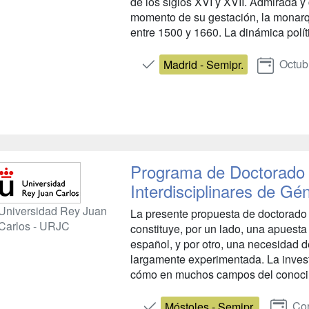
de los siglos XVI y XVII. Admirada y
momento de su gestación, la monarq
entre 1500 y 1660. La dinámica polític
Octub
Madrid - Semipr.
Programa de Doctorado 
Interdisciplinares de Gé
Universidad Rey Juan
La presente propuesta de doctorado 
Carlos - URJC
constituye, por un lado, una apuest
español, y por otro, una necesidad
largamente experimentada. La inves
cómo en muchos campos del conocimie
Con
Móstoles - Semipr.