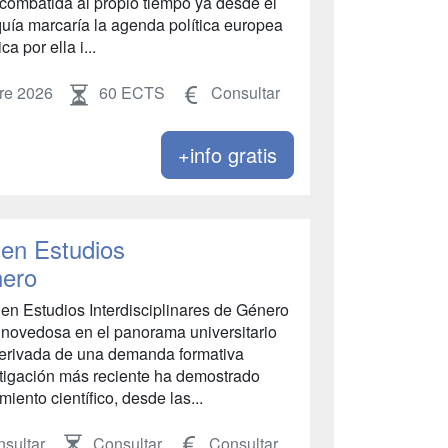
 combatida al propio tiempo ya desde el
uía marcaría la agenda política europea
a por ella i...
re 2026
60 ECTS
Consultar
+info gratis
en Estudios
nero
en Estudios Interdisciplinares de Género
a novedosa en el panorama universitario
 derivada de una demanda formativa
tigación más reciente ha demostrado
nto científico, desde las...
sultar
Consultar
Consultar