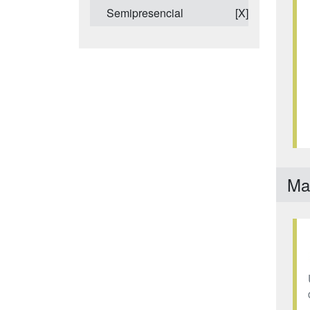
Semipresencial
[X]
Mas