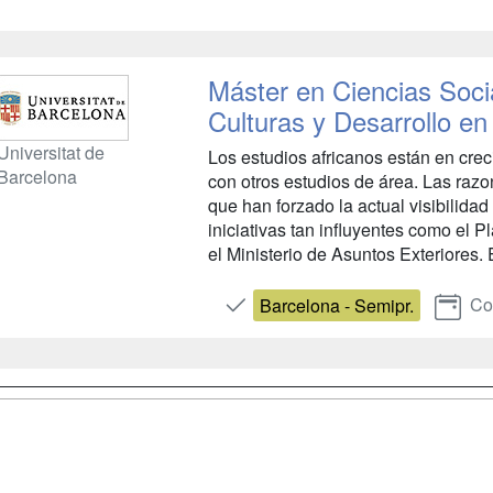
Máster en Ciencias Socia
Culturas y Desarrollo en
Universitat de
Los estudios africanos están en creci
Barcelona
con otros estudios de área. Las raz
que han forzado la actual visibilid
iniciativas tan influyentes como el P
el Ministerio de Asuntos Exteriores. E
Con
Barcelona - Semipr.
a
Cursos de
Contactar
Formación
enes somos
Confidenciali