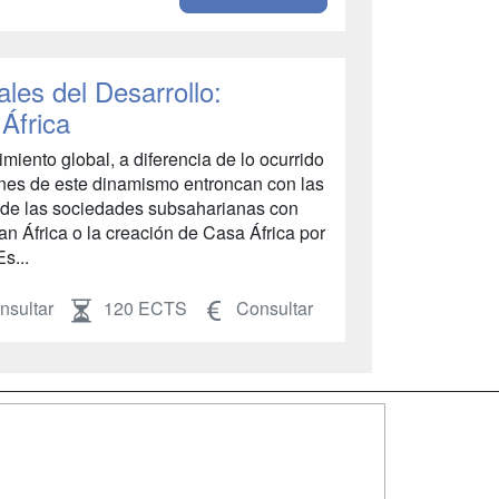
les del Desarrollo:
 África
miento global, a diferencia de lo ocurrido
ones de este dinamismo entroncan con las
ad de las sociedades subsaharianas con
lan África o la creación de Casa África por
s...
sultar
120 ECTS
Consultar
SÍGUENOS EN:
dad