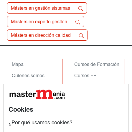
Másters en gestión sistemas
Másters en experto gestión
Másters en dirección calidad
Mapa
Cursos de Formación
Quienes somos
Cursos FP
Tarifas publicidad
Conferencias
Acceso Usuarios
Carreras
Universitarias
Cookies
Acceso Centros
Oposiciones
¿Por qué usamos cookies?
SÍGUENOS EN: