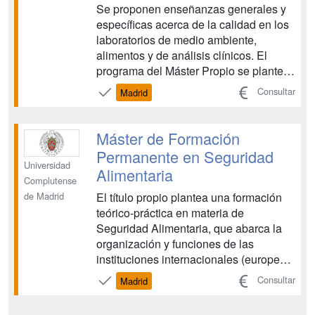
Se proponen enseñanzas generales y
específicas acerca de la calidad en los
laboratorios de medio ambiente,
alimentos y de análisis clínicos. El
programa del Máster Propio se plantea
en dos fases fundamentalmente. Una
Consultar
Madrid
fase a)teórica que se desarrollará en
aula y que contempla además de la
teoría, gran cantidad de seminarios
Máster de Formación
teóricos de ejercicios pr...
Permanente en Seguridad
Universidad
Alimentaria
Complutense
El título propio plantea una formación
de Madrid
teórico-práctica en materia de
Seguridad Alimentaria, que abarca la
organización y funciones de las
instituciones internacionales (europeas)
y españolas implicadas; el análisis de
Consultar
Madrid
los posibles riesgos derivados del
consumo de alimentos, incluyendo los