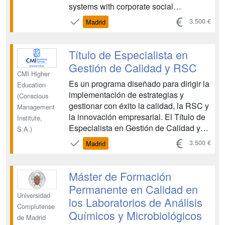
systems with corporate social
responsibility. It prepares students to
3.500 €
Madrid
implement excellence models that
promote sustainable development,
continuous improvement, and ethical
Título de Especialista en
management within organizations....
Gestión de Calidad y RSC
CMI Higher
Es un programa diseñado para dirigir la
Education
implementación de estrategias y
(Conscious
gestionar con éxito la calidad, la RSC y
Management
la innovación empresarial. El Título de
Institute,
Especialista en Gestión de Calidad y
S.A.)
RSC ha sido diseñado pensando en las
3.500 €
Madrid
necesidades actuales del mercado y en
la importancia de formar profesionales
altamente capacitados que puedan
Máster de Formación
liderar e ...
Permanente en Calidad en
Universidad
los Laboratorios de Análisis
Complutense
Químicos y Microbiológicos
de Madrid