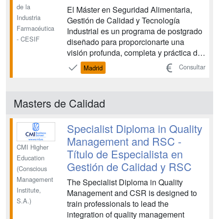
de la
El Máster en Seguridad Alimentaria,
Industria
Gestión de Calidad y Tecnología
Farmacéutica
Industrial es un programa de postgrado
- CESIF
diseñado para proporcionarte una
visión profunda, completa y práctica de
las distintas áreas de trabajo en la
Consultar
Madrid
industria alimentaria para que puedas
orientar tu futuro profesional en este
sector. Durante el Máster adquirirás la
Masters de Calidad
formación nec...
Specialist Diploma in Quality
Management and RSC -
CMI Higher
Título de Especialista en
Education
Gestión de Calidad y RSC
(Conscious
Management
The Specialist Diploma in Quality
Institute,
Management and CSR is designed to
S.A.)
train professionals to lead the
integration of quality management