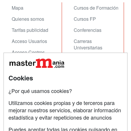
Mapa
Cursos de Formación
Quienes somos
Cursos FP
Tarifas publicidad
Conferencias
Acceso Usuarios
Carreras
Universitarias
Acceso Centros
Oposiciones
SÍGUENOS EN:
Contactar
Cookies
Confidencialidad
¿Por qué usamos cookies?
Aviso legal
Utilizamos cookies propias y de terceros para
mejorar nuestros servicios, elaborar información
Copyleft
estadística y evitar repeticiones de anuncios
Puedes aceptar todas las cookies pulsando en